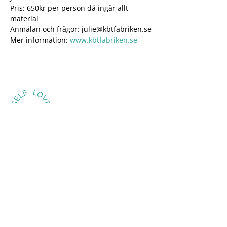
Pris: 650kr per person då ingår allt 
material
Anmälan och frågor: julie@kbtfabriken.se
Mer information: 
www.kbtfabriken.se
VÄLKOMMEN TILL OSS
Här omfamnas du av trygghet och
uppskattas för den unika individ du är.
Kom som du är.
BESÖK OSS
Self Love By Visby
S:t Hansgatan 3