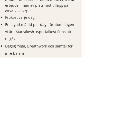
erbjuds i mån av plats mot tillägg på
cirka 2500kr)
Frukost varje dag
En lagad måltid per dag, förutom dagen
vi är i Marrakesh (specialkost finns att
tillgå)
Daglig Yoga, Breathwork och samtal för
inre balans
Meditation vid soluppgång och
solnedgång
Surflektion vid atlantens kus (alla nivåer)
Heldagsutflykt till marrakech med
marknad och dofter
DETTA INGÅR EJ:
Flyg tur och retur