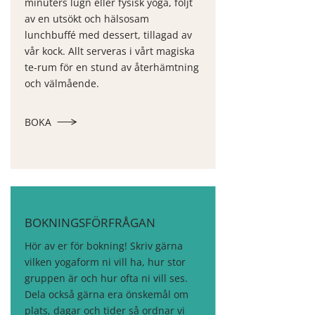
minuters lugn eller fysisk yoga, följt
av en utsökt och hälsosam
lunchbuffé med dessert, tillagad av
vår kock. Allt serveras i vårt magiska
te-rum för en stund av återhämtning
och välmående.
BOKA
BOKNINGSFÖRFRÅGAN
Hör av er för bokning! Skriv gärna
vilken yogaform ni vill ha, hur stor
gruppen är och hur ofta ni vill ses.
Dela också gärna era önskemål om
plats, dagar och tider så ordnar vi