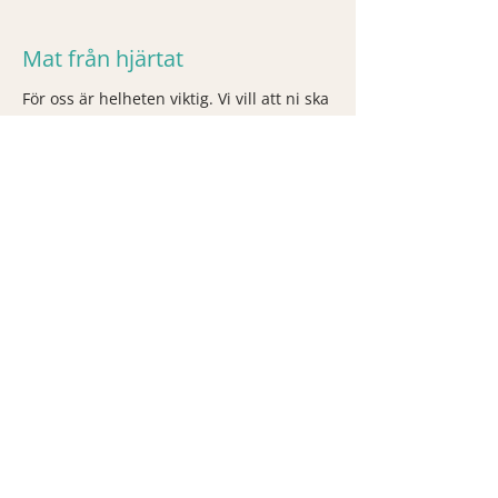
Mat från hjärtat
För oss är helheten viktig. Vi vill att ni ska
få landa fullt ut och fylla på med det som
gör gott, även efter passet. Därför
samarbetar vi med våran matkreatören
Jenna Karlström, som lagar mat med
samma omtanke som vi ger till kroppen i
yogan.
Jenna skapar färgstarka måltider med
ekologiska råvaror och inspiration från
växtbaserad matlagning. Här får du njuta
av smaker som både ger energi och
stillar hunger, tillagat med känsla för
balans och välmående. Beroende på
tillfälle serveras frukost, lunch eller