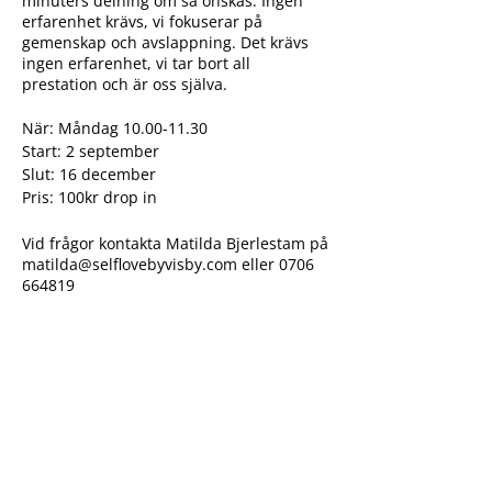
minuters delning om så önskas. Ingen
erfarenhet krävs, vi fokuserar på
gemenskap och avslappning. Det krävs
ingen erfarenhet, vi tar bort all
prestation och är oss själva.
När: Måndag 10.00-11.30
Start: 2 september
Slut: 16 december
Pris: 100kr drop in
Vid frågor kontakta Matilda Bjerlestam på
matilda@selflovebyvisby.com eller 0706
664819