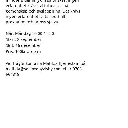
minuters delning om så önskas. Ingen
erfarenhet krävs, vi fokuserar på
gemenskap och avslappning. Det krävs
ingen erfarenhet, vi tar bort all
prestation och är oss själva.
När: Måndag 10.00-11.30
Start: 2 september
Slut: 16 december
Pris: 100kr drop in
Vid frågor kontakta Matilda Bjerlestam på
matilda@selflovebyvisby.com eller 0706
664819