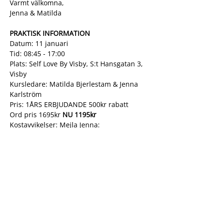
Varmt välkomna,
Jenna & Matilda
PRAKTISK INFORMATION
Datum: 11 januari
Tid: 08:45 - 17:00
Plats: Self Love By Visby, S:t Hansgatan 3, 
Visby
Kursledare: Matilda Bjerlestam & Jenna 
Karlström
Pris: 1ÅRS ERBJUDANDE 500kr rabatt 
Ord pris 1695kr
 NU 1195kr
Kostavvikelser: Mejla Jenna: 
info@wholeu.se
Max antal deltagare: 10 personer
BOKA HÄR