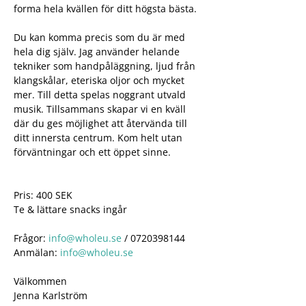
forma hela kvällen för ditt högsta bästa. 
Du kan komma precis som du är med 
hela dig själv. Jag använder helande 
tekniker som handpåläggning, ljud från 
klangskålar, eteriska oljor och mycket 
mer. Till detta spelas noggrant utvald 
musik. Tillsammans skapar vi en kväll 
där du ges möjlighet att återvända till 
ditt innersta centrum. Kom helt utan 
förväntningar och ett öppet sinne.
Pris: 400 SEK
Te & lättare snacks ingår
Frågor: 
info@wholeu.se
 / 0720398144
Anmälan: 
info@wholeu.se
Välkommen
Jenna Karlström