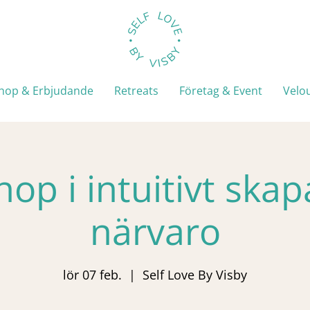
hop & Erbjudande
Retreats
Företag & Event
Velo
op i intuitivt ska
närvaro
lör 07 feb.
  |  
Self Love By Visby