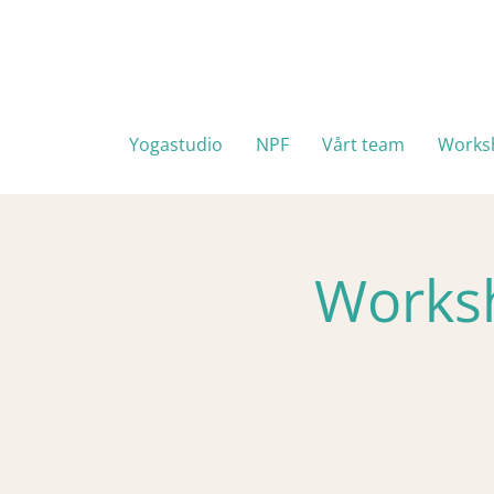
Yogastudio
NPF
Vårt team
Works
Worksh