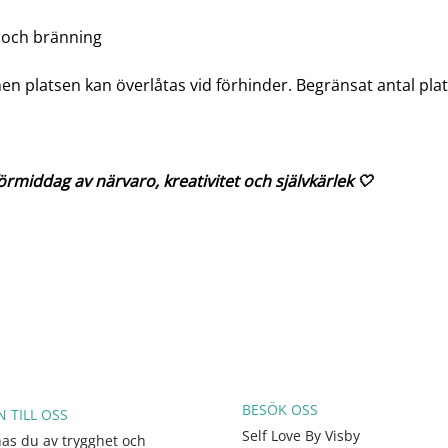
ra och bränning
n platsen kan överlåtas vid förhinder. Begränsat antal plat
rmiddag av närvaro, kreativitet och självkärlek 🤍
BESÖK OSS
 TILL OSS
Self Love By Visby
s du av trygghet och