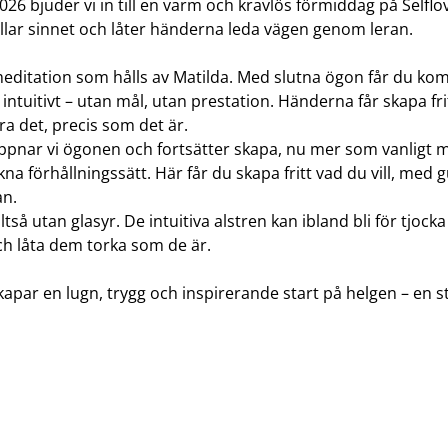
26 bjuder vi in till en varm och kravlös förmiddag på Selflo
tillar sinnet och låter händerna leda vägen genom leran.
editation som hålls av Matilda. Med slutna ögon får du komm
ntuitivt – utan mål, utan prestation. Händerna får skapa fri
ra det, precis som det är.
 öppnar vi ögonen och fortsätter skapa, nu mer som vanligt
a förhållningssätt. Här får du skapa fritt vad du vill, med g
an.
tså utan glasyr. De intuitiva alstren kan ibland bli för tjocka f
h låta dem torka som de är.
apar en lugn, trygg och inspirerande start på helgen – en stun