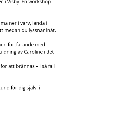
ve i Visby. En workshop 
a ner i varv, landa i 
tt medan du lyssnar inåt. 
 men fortfarande med 
uidning av Caroline i det 
ör att brännas – i så fall 
d för dig själv, i 